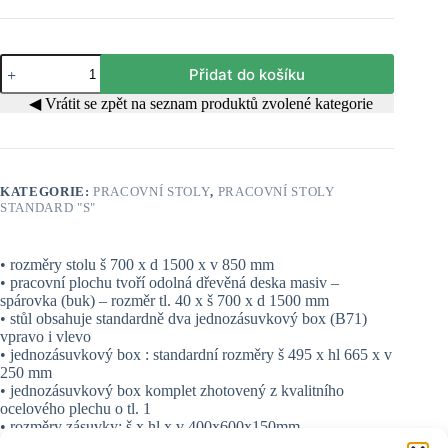
Pracovní
Přidat do košíku
stůl
STANDARD
◀ Vrátit se zpět na seznam produktů zvolené kategorie
22
množství
KATEGORIE:
PRACOVNÍ STOLY
,
PRACOVNÍ STOLY
STANDARD "S"
• rozměry stolu š 700 x d 1500 x v 850 mm
• pracovní plochu tvoří odolná dřevěná deska masiv –
spárovka (buk) – rozměr tl. 40 x š 700 x d 1500 mm
• stůl obsahuje standardně dva jednozásuvkový box (B71)
vpravo i vlevo
• jednozásuvkový box : standardní rozměry š 495 x hl 665 x v
250 mm
• jednozásuvkový box komplet zhotovený z kvalitního
ocelového plechu o tl. 1
• rozměry zásuvky: š x hl x v 400x600x150mm
• nosnost zásuvky je max. 40kg