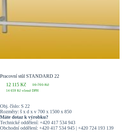
Pracovní stůl STANDARD 22
12 115
Kč
16 701
Kč
Původní
Aktuální
14 659
Kč
včetně DPH
cena
cena
byla:
je:
16 701 Kč.
12 115 Kč.
Obj. číslo: S 22
Rozměry: š x d x v 700 x 1500 x 850
Máte dotaz k výrobku?
Technické oddělení: +420 417 534 943
Obchodní oddělení: +420 417 534 945 | +420 724 193 139