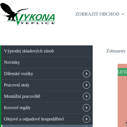
Skip
to
content
ZOBRAZIT OBCHOD
Výprodej skladových zásob
Zobrazeny 
Novinky
SLEV
Dílenské vozíky
Pracovní stoly
Montážní pracoviště
Kovové regály
Olejové a odpadové hospodářství