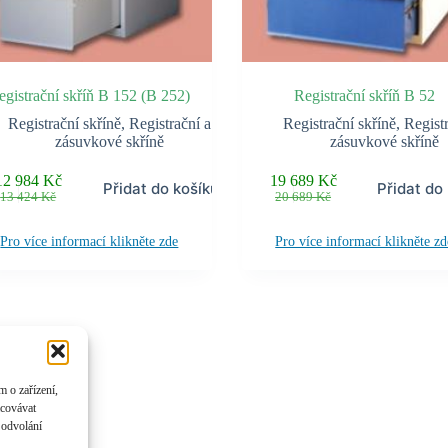
egistrační skříň B 152 (B 252)
Registrační skříň B 52
Registrační skříně
,
Registrační a
Registrační skříně
,
Registr
zásuvkové skříně
zásuvkové skříně
12 984
Kč
19 689
Kč
Přidat do košíku
Přidat do
Původní
Aktuální
Původní
Aktuální
13 424
Kč
20 689
Kč
cena
cena
cena
cena
byla:
je:
byla:
je:
Pro více informací klikněte zde
Pro více informací klikněte zd
13 424 Kč.
12 984 Kč.
20 689 Kč.
19 689 Kč.
 o zařízení,
acovávat
 odvolání