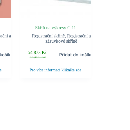
Skříň na výkresy C 11
ační a
Registrační skříně
,
Registrační a
zásuvkové skříně
54 873
Kč
 košíku
Přidat do košíku
Původní
Aktuální
55 499
Kč
cena
cena
byla:
je:
e
Pro více informací klikněte zde
55 499 Kč.
54 873 Kč.