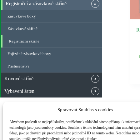
Registrační a zásuvkové skříně
Zásuvkové boxy
Zásuvkové skříně
R
Registrační skříně
Pojízdné zásuvkové boxy
Příslušenství
Kovové skříně
Vybavení šaten
Spravovat Souhlas s cookies
Abychom poskytli co nejlepší služby, používáme k ukládání a/nebo přístupu k informacím
technologie jako jsou soubory cookies. Souhlas s těmito technologiemi nám umožní zpr
údaje, jako je chování při procházení nebo jedinečná ID na tomto webu. Nesouhlas nebo
souhlasu může nepříznivě ovlivnit určité vlastnosti a funkce.