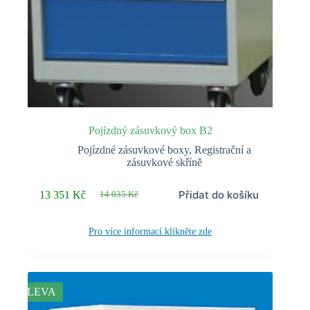
Pojízdný zásuvkový box B2
Pojízdné zásuvkové boxy
,
Registrační a
zásuvkové skříně
Přidat do košíku
13 351
Kč
14 035
Kč
Původní
Aktuální
cena
cena
byla:
je:
Pro více informací klikněte zde
14 035 Kč.
13 351 Kč.
SLEVA