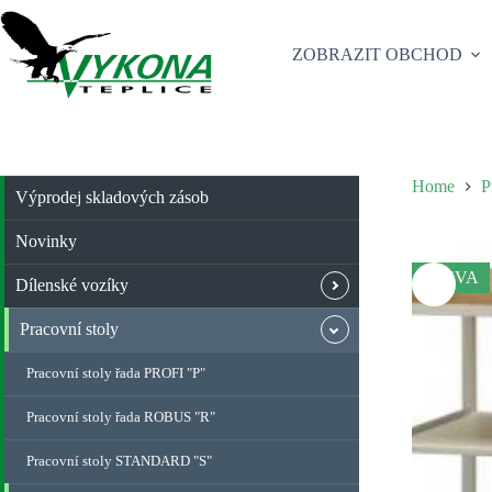
Skip
to
content
ZOBRAZIT OBCHOD
Home
P
Výprodej skladových zásob
Novinky
SLEVA
Dílenské vozíky
Pracovní stoly
Pracovní stoly řada PROFI "P"
Pracovní stoly řada ROBUS "R"
Pracovní stoly STANDARD "S"