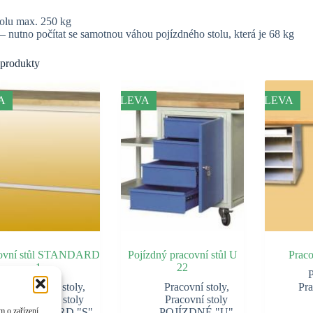
tolu max. 250 kg
nutno počítat se samotnou váhou pojízdného stolu, která je 68 kg
 produkty
A
SLEVA
SLEVA
ovní stůl STANDARD
Pojízdný pracovní stůl U
Praco
1
22
P
Pracovní stoly
,
Pracovní stoly
,
Pra
Pracovní stoly
Pracovní stoly
 o zařízení,
STANDARD "S"
POJÍZDNÉ "U"