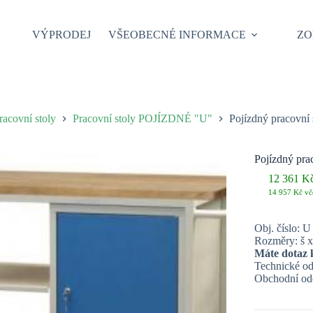
VÝPRODEJ
VŠEOBECNÉ INFORMACE
ZO
racovní stoly
Pracovní stoly POJÍZDNÉ "U"
Pojízdný pracovní 
Pojízdný pra
12 361
K
14 957
Kč
vč
Obj. číslo: U
Rozměry: š x
Máte dotaz 
Technické od
Obchodní odd