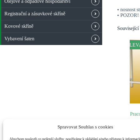
Olejové a odpadové hospodářství
• nosnost s
Registrační a zásuvkové skříně
• POZOR! – 
Kovové skříně
Související
Vybavení šaten
SLEV
Prac
Spravovat Souhlas s cookies
Abychom poskytli co nejlepší služby, používáme k ukládání a/nebo přístupu k informacím