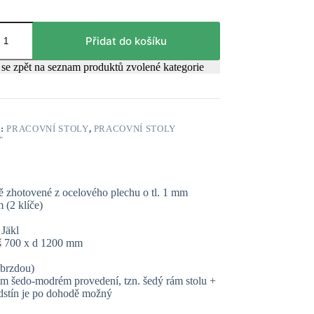
Přidat do košíku
se zpět na seznam produktů zvolené kategorie
E:
PRACOVNÍ STOLY
,
PRACOVNÍ STOLY
"
ně zhotovené z ocelového plechu o tl. 1 mm
 (2 klíče)
 Jäkl
x š 700 x d 1200 mm
 brzdou)
ím šedo-modrém provedení, tzn. šedý rám stolu +
odstín je po dohodě možný