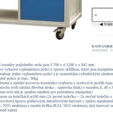
Pojízdný
pracovní
stůl
U
◀ Vrátit 
2
množství
KATEGORI
POJÍZDNÉ "U
í rozměry pojízdného stolu jsou š 700 x d 1200 x v 845 mm
levo vybaven vyjímatelnou policí a vpravo skříňkou, které jsou komplet
bsahuje jednu vyjímatelnou polici a je uzamykána cylindrickým zámkem
edné police je max. 30kg
obustní a stabilní kovovou konstrukci svařenou z ocelových profilů typu
plochu tvoří odolná dřevěná deska – spárovka (buk) o rozměru tl. 40 
pracovní stůl je opatřen madlem pro pohodlnou manipulaci
osazen na kolečkách ø100 mm (2x pevné kolečko + 2x otočné kolečko s
povrchová úprava práškovými interiérovými barvami v našem standardn
 7035 struktura) a modrá dvířka (RAL 5015 struktura), jiný barevný 
četně balení