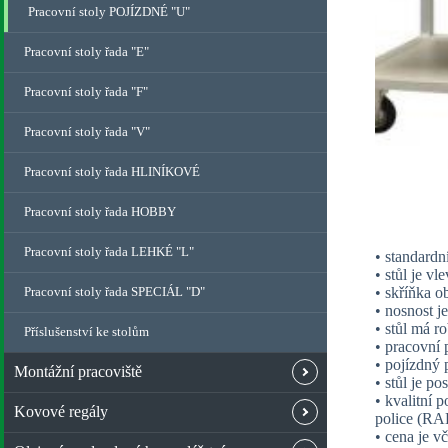
Pracovní stoly POJÍZDNÉ "U"
Pracovní stoly řada "E"
Pracovní stoly řada "F"
Pracovní stoly řada "V"
Pracovní stoly řada HLINÍKOVÉ
Pracovní stoly řada HOBBY
Pracovní stoly řada LEHKÉ "L"
• standardn
• stůl je v
Pracovní stoly řada SPECIÁL "D"
• skříňka o
• nosnost j
• stůl má r
Příslušenství ke stolům
• pracovní 
• pojízdný 
Montážní pracoviště
• stůl je p
• kvalitní 
Kovové regály
police (RAL
• cena je v