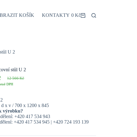
BRAZIT KOŠÍK
KONTAKTY
0
Kč
Shopping
cart
stůl U 2
covní stůl U 2
č
12 566
Kč
Původní
Aktuální
etně DPH
cena
cena
byla:
je:
12 566 Kč.
12 361 Kč.
 2
 d x v / 700 x 1200 x 845
k výrobku?
dělení: +420 417 534 943
ělení: +420 417 534 945 | +420 724 193 139