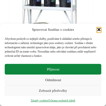
Spravovat Souhlas s cookies
Abychom poskytli co nejlepší služby, používáme k ukládání a/nebo přístupu k
informacím o zařízení, technologie jako jsou soubory cookies. Souhlas s těmito
Lehký regál na oleje O 15
technologiemi nám umožní zpracovávat údaje, jako je chování při procházení nebo
Regály na oleje
,
Olejové a odpadové
jedinečná ID na tomto webu. Nesouhlas nebo odvolání souhlasu může nepříznivě
hospodářství
ovlivnit určité vlastnosti a funkce.
Přidat do košíku
7 937
Kč
Příjmout
Pro více informací klikněte zde
Odmítnout
Zobrazit předvolby
Zásady cookies
Ochrana osobních údajů
🚀 Powered by
NESTANDARD🦅cz