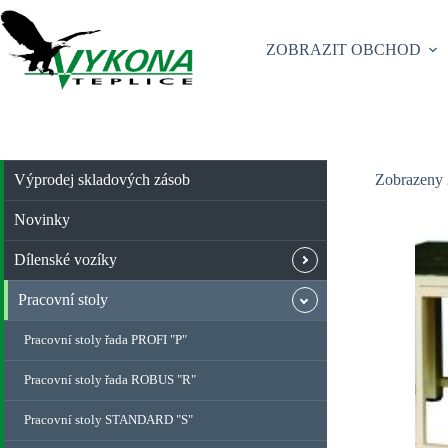
Skip
to
content
ZOBRAZIT OBCHOD
Výprodej skladových zásob
Zobrazeny 
Novinky
Dílenské vozíky
Pracovní stoly
Pracovní stoly řada PROFI "P"
Pracovní stoly řada ROBUS "R"
Pracovní stoly STANDARD "S"