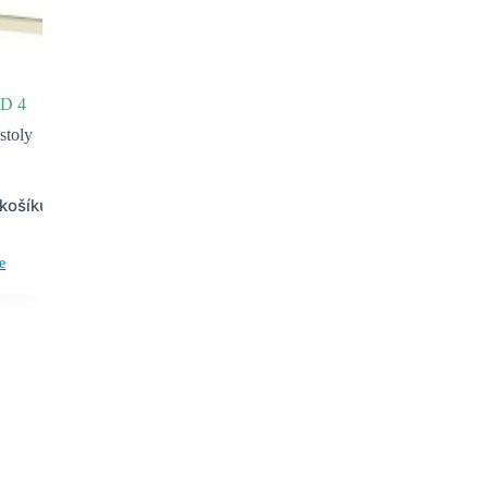
 D 4
stoly
 košíku
e