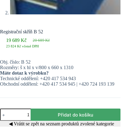
Registrační skříň B 52
19 689
Kč
20 689
Kč
Původní
Aktuální
23 824
Kč
včetně DPH
cena
cena
byla:
je:
20 689 Kč.
19 689 Kč.
Obj. číslo: B 52
Rozměry: š x hl x v/800 x 660 x 1310
Máte dotaz k výrobku?
Technické oddělení: +420 417 534 943
Obchodní oddělení: +420 417 534 945 | +420 724 193 139
Registrační
Přidat do košíku
skříň
B
◀ Vrátit se zpět na seznam produktů zvolené kategorie
52
množství