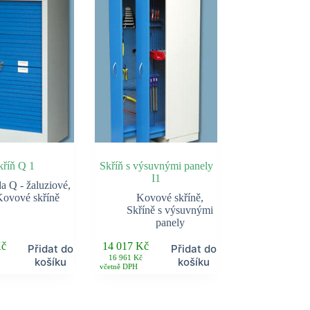
kříň Q 1
Skříň s výsuvnými panely
I1
a Q - žaluziové
,
ovové skříně
Kovové skříně
,
Skříně s výsuvnými
panely
č
14 017
Kč
Přidat do
Přidat do
16 961
Kč
košíku
košíku
včetně DPH