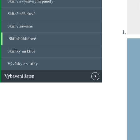
Skříně s výsuvnými panely
Skříně nářaďové
Skříně závěsné
Skříně úklidové
Skříňky na klíče
Vývěsky a vitríny
Vybavení šaten