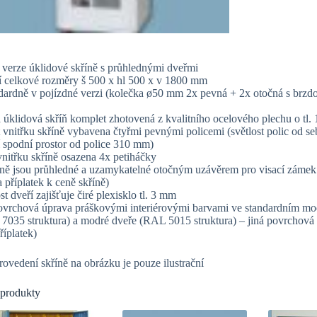
 verze úklidové skříně s průhlednými dveřmi
ní celkové rozměry š 500 x hl 500 x v 1800 mm
ndardně v pojízdné verzi (kolečka ø50 mm 2x pevná + 2x otočná s brzd
 úklidová skříň komplet zhotovená z kvalitního ocelového plechu o tl.
t vnitřku skříně vybavena čtyřmi pevnými policemi (světlost polic od se
 spodní prostor od police 310 mm)
 vnitřku skříně osazena 4x petiháčky
říně jsou průhledné a uzamykatelné otočným uzávěrem pro visací zámek
příplatek k ceně skříně)
t dveří zajišťuje čiré plexisklo tl. 3 mm
povrchová úprava práškovými interiérovými barvami ve standardním mo
 7035 struktura) a modré dveře (RAL 5015 struktura) – jiná povrchov
říplatek)
rovedení skříně na obrázku je pouze ilustrační
 produkty