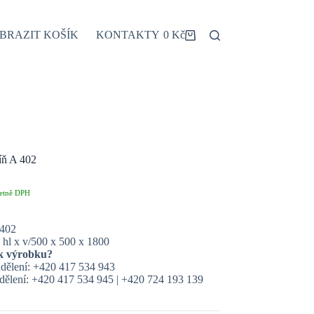
BRAZIT KOŠÍK
KONTAKTY
0
Kč
Shopping
cart
íň A 402
etně DPH
 402
 hl x v/500 x 500 x 1800
k výrobku?
dělení: +420 417 534 943
ělení: +420 417 534 945 | +420 724 193 139