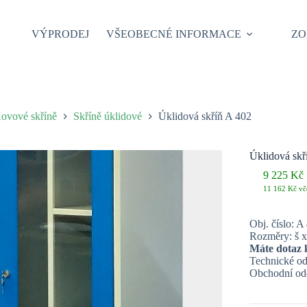
VÝPRODEJ
VŠEOBECNÉ INFORMACE
ZO
ovové skříně
Skříně úklidové
Úklidová skříň A 402
Úklidová skř
9 225
Kč
11 162
Kč
vč
Obj. číslo: A
Rozměry: š x
Máte dotaz 
Technické od
Obchodní odd