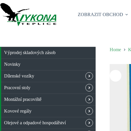
Skip
to
content
ZOBRAZIT OBCHOD
Home
K
Výprodej skladových zásob
Novinky
Dílenské vozíky
Pracovní stoly
Montážní pracoviště
Kovové regály
Olejové a odpadové hospodářství