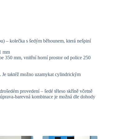
ou) – kolečka s šedým běhounem, která nešpiní
 1 mm
be 350 mm, vnitřní horní prostor od police 250
. Je taktéž možno uzamykat cylindrickým
drošedém provedení – šedé těleso skříně včetně
á úprava-barevná kombinace je možná dle dohody