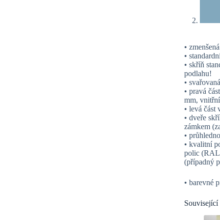
• zmenšená
• standard
• skříň sta
podlahu!
• svařovaná
• pravá čás
mm, vnitřní
• levá část
• dveře sk
zámkem (za 
• průhlednos
• kvalitní 
polic (RAL
(případný p
• barevné p
Související