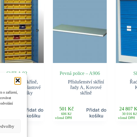
Skříň A 92
Pevná police – A906
S
Kovové skříně
,
Příslušenství skříní
Řad
Skříně na plastové
řady A
,
Kovové
K
 o zařízení,
zásobníky
skříně
acovávat
 odvolání
 585
Kč
501
Kč
24 807
K
Přidat do
Přidat do
 438
Kč
606
Kč
30 016
Kč
košíku
košíku
ně DPH
včetně DPH
včetně DPH
ředvolby