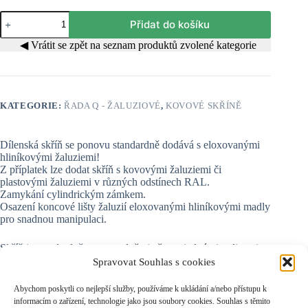
Skříň
Přidat do košíku
Q
3
◀ Vrátit se zpět na seznam produktů zvolené kategorie
množství
KATEGORIE:
ŘADA Q - ŽALUZIOVÉ
,
KOVOVÉ SKŘÍNĚ
Dílenská skříň se ponovu standardně dodává s eloxovanými
hliníkovými žaluziemi!
Z příplatek lze dodat skříň s kovovými žaluziemi či
plastovými žaluziemi v různých odstínech RAL.
Zamykání cylindrickým zámkem.
Osazení koncové lišty žaluzií eloxovanými hliníkovými madly
pro snadnou manipulaci.
Skříň je standardně osazena dvěmi přestavitelnými policemi se
čtyřmi zásuvkami
Spravovat Souhlas s cookies
Rozměr zásuvek:
š x hl x v/300 x 300 x 100
Abychom poskytli co nejlepší služby, používáme k ukládání a/nebo přístupu k
Nosnost jedné zásuvky je max. 20 kg.
informacím o zařízení, technologie jako jsou soubory cookies. Souhlas s těmito