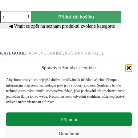
Skříň
Přidat do košíku
na
klíče
◀ Vrátit se zpět na seznam produktů zvolené kategorie
Z155
množství
KATEGORIE:
KOVOVÉ SKŘÍNĚ
,
SKŘÍŇKY NA KLÍČE
Spravovat Souhlas s cookies
• standardní celkové rozměry š 400 x hl 80 x v 850 mm
• svařovaná skříň na klíče komplet zhotovená z kvalitního
Abychom poskytli co nejlepší služby, používáme k ukládání a/nebo přístupu k
ocelového plechu o tl. 1 mm
informacím o zařízení, technologie jako jsou soubory cookies. Souhlas s těmito
• dveře skříně jsou uzamykatelné cylindrickým zámkem
technologiemi nám umožní zpracovávat údaje, jako je chování při procházení nebo
• závěsná skříň pro 150 klíčů
jedinečná ID na tomto webu. Nesouhlas nebo odvolání souhlasu může nepříznivě
• kvalitní povrchová úprava práškovými interiérovými
ovlivnit určité vlastnosti a funkce.
barvami ve standardním modrošedém provedení – šedé těleso
skříně včetně polic (RAL 7035 struktura) a modré dveře (RAL
5015 struktura)jiná povrchová úprava je možná dle
Příjmout
dohodyZávěsná
• skříně pro jiný počet klíčů realizujeme jako individuelní
zakázky.
Odmítnout