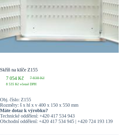
Skříň na klíče Z155
7 054
Kč
7 838
Kč
Původní
Aktuální
8 535
Kč
včetně DPH
cena
cena
byla:
je:
7 838 Kč.
7 054 Kč.
Obj. číslo: Z155
Rozměry: š x hl x v 400 x 150 x 550 mm
Máte dotaz k výrobku?
Technické oddělení: +420 417 534 943
Obchodní oddělení: +420 417 534 945 | +420 724 193 139