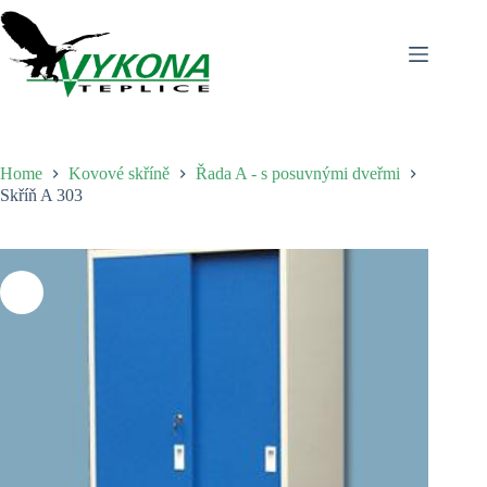
Skip
to
content
Home
Kovové skříně
Řada A - s posuvnými dveřmi
Skříň A 303