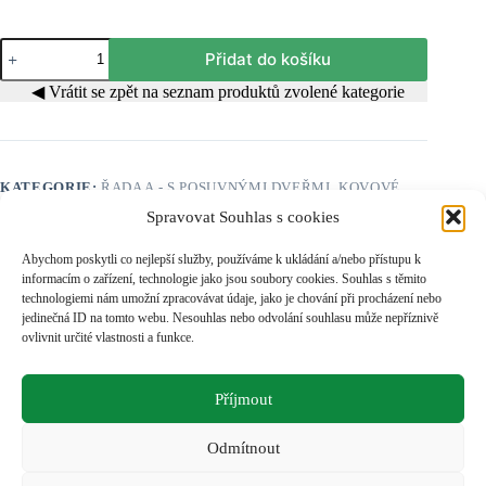
Skříň
Přidat do košíku
A
303
◀ Vrátit se zpět na seznam produktů zvolené kategorie
množství
KATEGORIE:
ŘADA A - S POSUVNÝMI DVEŘMI
,
KOVOVÉ
SKŘÍNĚ
Spravovat Souhlas s cookies
Abychom poskytli co nejlepší služby, používáme k ukládání a/nebo přístupu k
• rozměry skříně š 800 x hl 450 x v 1400mm
informacím o zařízení, technologie jako jsou soubory cookies. Souhlas s těmito
• skříň je jako celý svařenec
technologiemi nám umožní zpracovávat údaje, jako je chování při procházení nebo
• skříň je osazena třěmi stavitelnými policemi (další se dají
jedinečná ID na tomto webu. Nesouhlas nebo odvolání souhlasu může nepříznivě
doobjednat)
ovlivnit určité vlastnosti a funkce.
• dveře , uzamykatelné zatlačovacím cylindrickým zámkem (2
klíče)
• nosnost jedné police max. 50kg
Příjmout
• lakováno interiérovou práškovou barvou – šedá konstrukce
RAL 7035 struktura a modré dveře RAL 5015 struktura, jiný
barevný odstín je po dohodě možný
Odmítnout