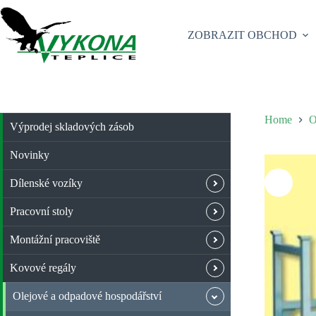
Skip
to
content
ZOBRAZIT OBCHOD
Home
O
Výprodej skladových zásob
Novinky
Dílenské vozíky
Pracovní stoly
Montážní pracoviště
Kovové regály
Olejové a odpadové hospodářství