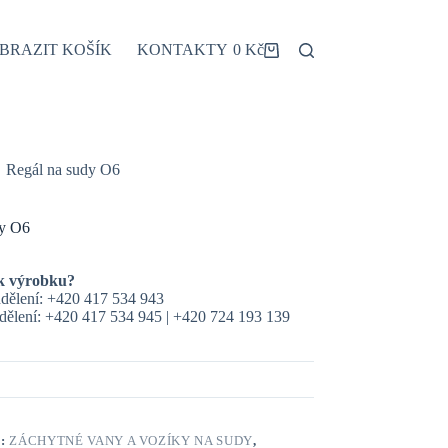
BRAZIT KOŠÍK
KONTAKTY
0
Kč
Shopping
cart
Regál na sudy O6
dy O6
k výrobku?
dělení: +420 417 534 943
ělení: +420 417 534 945 | +420 724 193 139
E:
ZÁCHYTNÉ VANY A VOZÍKY NA SUDY
,