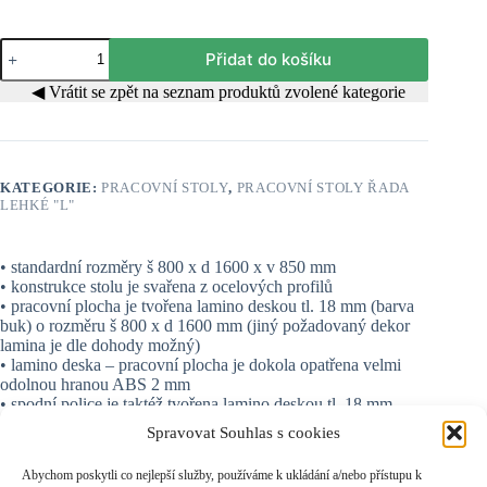
Pracovní
Přidat do košíku
stůl
L42
◀ Vrátit se zpět na seznam produktů zvolené kategorie
množství
KATEGORIE:
PRACOVNÍ STOLY
,
PRACOVNÍ STOLY ŘADA
LEHKÉ "L"
• standardní rozměry š 800 x d 1600 x v 850 mm
• konstrukce stolu je svařena z ocelových profilů
• pracovní plocha je tvořena lamino deskou tl. 18 mm (barva
buk) o rozměru š 800 x d 1600 mm (jiný požadovaný dekor
lamina je dle dohody možný)
• lamino deska – pracovní plocha je dokola opatřena velmi
odolnou hranou ABS 2 mm
• spodní police je taktéž tvořena lamino deskou tl. 18 mm
(barva buk) o rozměru š 675 x d 1540 mm (jiný požadovaný
Spravovat Souhlas s cookies
dekor lamina je dle dohody možný)
• lamino deska – spodní police je dokola opatřena hranou 0,5
Abychom poskytli co nejlepší služby, používáme k ukládání a/nebo přístupu k
mm