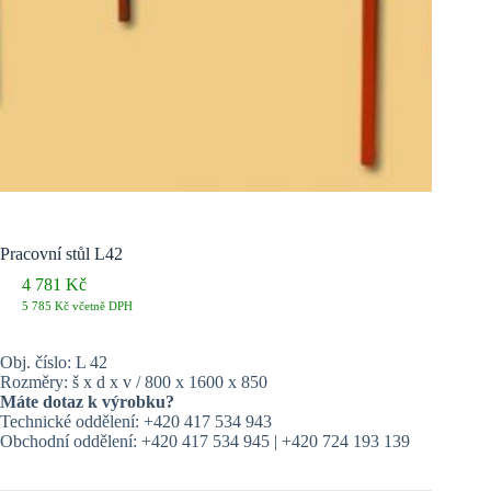
Pracovní stůl L42
4 781
Kč
5 785
Kč
včetně DPH
Obj. číslo: L 42
Rozměry: š x d x v / 800 x 1600 x 850
Máte dotaz k výrobku?
Technické oddělení: +420 417 534 943
Obchodní oddělení: +420 417 534 945 | +420 724 193 139