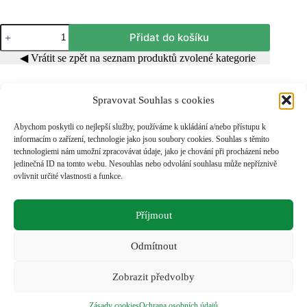
Pracovní
Přidat do košíku
stůl
F
◀ Vrátit se zpět na seznam produktů zvolené kategorie
18
množství
Spravovat Souhlas s cookies
KATEGORIE:
PRACOVNÍ STOLY
,
PRACOVNÍ STOLY ŘADA
Abychom poskytli co nejlepší služby, používáme k ukládání a/nebo přístupu k
"F"
informacím o zařízení, technologie jako jsou soubory cookies. Souhlas s těmito
technologiemi nám umožní zpracovávat údaje, jako je chování při procházení nebo
jedinečná ID na tomto webu. Nesouhlas nebo odvolání souhlasu může nepříznivě
Tuhá svařovaná konstrukce z ocelových profilů doplněná
ovlivnit určité vlastnosti a funkce.
třemi skříňkami.
Pracovní deska – buková spárovka 40 mm silná.
Rozměry pracovní desky:
Příjmout
š x d x v/700 x 1800 x 40
Rozměry skříňky 3ks:
š x hl x v/500 x 660 x 610
Odmítnout
Zobrazit předvolby
Zásady cookies
Ochrana osobních údajů