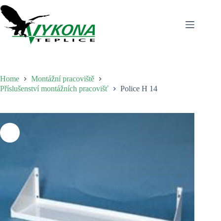
Skip
to
content
Home
Montážní pracoviště
Příslušenství montážních pracovišť
Police H 14