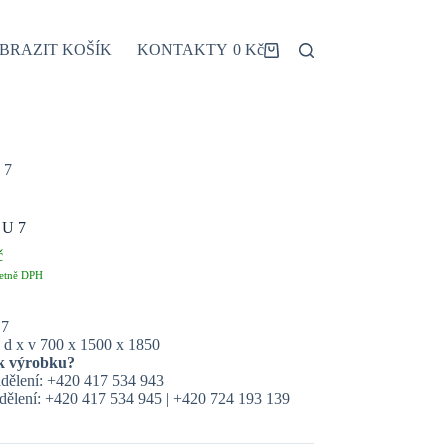
BRAZIT KOŠÍK
KONTAKTY
0
Kč
Shopping
cart
 7
l U 7
č
etně DPH
 7
 d x v 700 x 1500 x 1850
k výrobku?
dělení: +420 417 534 943
ělení: +420 417 534 945 | +420 724 193 139