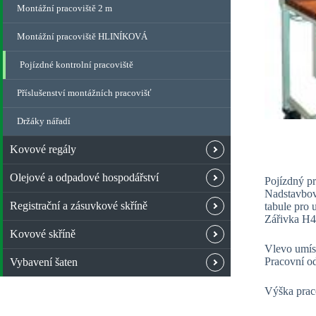
Montážní pracoviště 2 m
Montážní pracoviště HLINÍKOVÁ
Pojízdné kontrolní pracoviště
Příslušenství montážních pracovišť
Držáky nářadí
Kovové regály
Olejové a odpadové hospodářství
Pojízdný pr
Nadstavbov
Registrační a zásuvkové skříně
tabule pro
Zářivka H43
Kovové skříně
Vlevo umíst
Pracovní o
Vybavení šaten
Výška prac