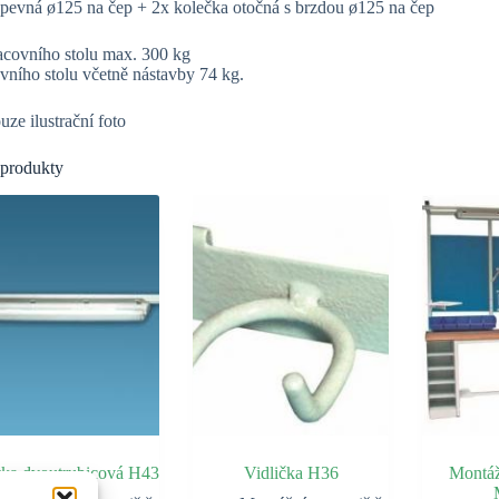
 pevná ø125 na čep + 2x kolečka otočná s brzdou ø125 na čep
acovního stolu max. 300 kg
ního stolu včetně nástavby 74 kg.
ze ilustrační foto
 produkty
vka dvoutrubicová H43
Vidlička H36
Montáž