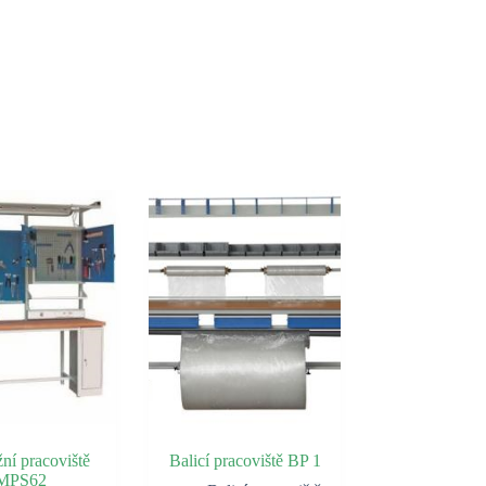
ní pracoviště
Balicí pracoviště BP 1
MPS62