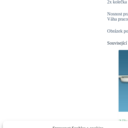
2x kolečka
Nosnost pr
Váha pracov
Obrázek pou
Související
Záři
Spravovat Souhlas s cookies