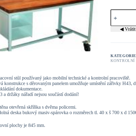
Pojízdný
stůl
U
7
◀ Vrátit 
množství
KATEGORI
KONTROLNÍ
acovní stůl používaný jako mobilní technické a kontrolní pracoviště.
á konstrukce s děrovaným panelem umožňuje umístění zářivky H43, drž
 ukládání dokumentace.
 a držáky nářadí nejsou součástí dodání!
ěna otevřená skříňka s dvěma policemi.
dolná deska bukový masiv-spárovka o rozměrech tl. 40 x š 700 x d 15
ovní plochy je 845 mm.