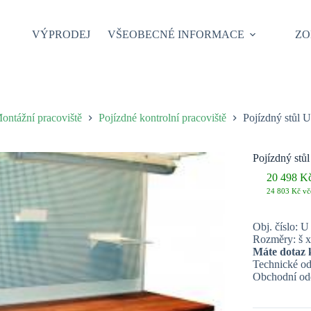
VÝPRODEJ
VŠEOBECNÉ INFORMACE
ZO
ontážní pracoviště
Pojízdné kontrolní pracoviště
Pojízdný stůl U
Pojízdný stů
20 498
K
24 803
Kč
vč
Obj. číslo: U
Rozměry: š x
Máte dotaz 
Technické od
Obchodní odd