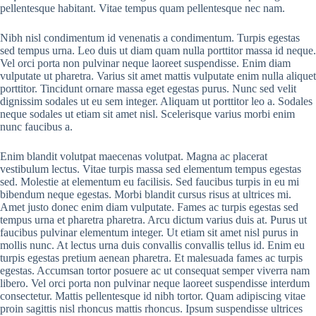
pellentesque habitant. Vitae tempus quam pellentesque nec nam.
Nibh nisl condimentum id venenatis a condimentum. Turpis egestas
sed tempus urna. Leo duis ut diam quam nulla porttitor massa id neque.
Vel orci porta non pulvinar neque laoreet suspendisse. Enim diam
vulputate ut pharetra. Varius sit amet mattis vulputate enim nulla aliquet
porttitor. Tincidunt ornare massa eget egestas purus. Nunc sed velit
dignissim sodales ut eu sem integer. Aliquam ut porttitor leo a. Sodales
neque sodales ut etiam sit amet nisl. Scelerisque varius morbi enim
nunc faucibus a.
Enim blandit volutpat maecenas volutpat. Magna ac placerat
vestibulum lectus. Vitae turpis massa sed elementum tempus egestas
sed. Molestie at elementum eu facilisis. Sed faucibus turpis in eu mi
bibendum neque egestas. Morbi blandit cursus risus at ultrices mi.
Amet justo donec enim diam vulputate. Fames ac turpis egestas sed
tempus urna et pharetra pharetra. Arcu dictum varius duis at. Purus ut
faucibus pulvinar elementum integer. Ut etiam sit amet nisl purus in
mollis nunc. At lectus urna duis convallis convallis tellus id. Enim eu
turpis egestas pretium aenean pharetra. Et malesuada fames ac turpis
egestas. Accumsan tortor posuere ac ut consequat semper viverra nam
libero. Vel orci porta non pulvinar neque laoreet suspendisse interdum
consectetur. Mattis pellentesque id nibh tortor. Quam adipiscing vitae
proin sagittis nisl rhoncus mattis rhoncus. Ipsum suspendisse ultrices