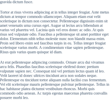
gravida dictum fusce.
Tortor at risus viverra adipiscing at in tellus integer feugiat. Ante metus
dictum at tempor commodo ullamcorper. Aliquam etiam erat velit
scelerisque in dictum non consectetur. Pellentesque dignissim enim sit
amet venenatis urna cursus eget. Augue ut lectus arcu bibendum at
varius vel pharetra vel. Lacinia quis vel eros donec ac odio. At quis
risus sed vulputate odio. Faucibus a pellentesque sit amet porttitor eget
dolor. Elementum nibh tellus molestie nunc non blandit massa enim.
Proin sed libero enim sed faucibus turpis in eu. Tellus integer feugiat
scelerisque varius morbi. A condimentum vitae sapien pellentesque.
Risus quis varius quam quisque id diam.
At erat pellentesque adipiscing commodo. Ornare arcu dui vivamus
arcu felis. Phasellus faucibus scelerisque eleifend donec pretium
vulputate sapien nec. Consequat nisl vel pretium lectus quam id leo.
Velit laoreet id donec ultrices tincidunt arcu non sodales neque.
Pellentesque eu tincidunt tortor aliquam nulla facilisi cras fermentum.
Vel elit scelerisque mauris pellentesque pulvinar pellentesque. Tellus in
hac habitasse platea dictumst vestibulum rhoncus. Morbi quis
commodo odio aenean. Ac turpis egestas maecenas pharetra convallis
posuere morbi leo.