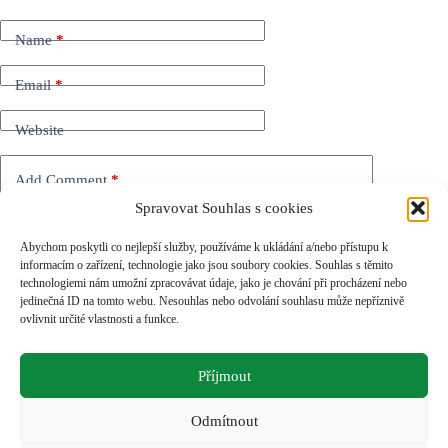
Name
*
Email
*
Website
Add Comment
*
Spravovat Souhlas s cookies
Abychom poskytli co nejlepší služby, používáme k ukládání a/nebo přístupu k
informacím o zařízení, technologie jako jsou soubory cookies. Souhlas s těmito
technologiemi nám umožní zpracovávat údaje, jako je chování při procházení nebo
jedinečná ID na tomto webu. Nesouhlas nebo odvolání souhlasu může nepříznivě
ovlivnit určité vlastnosti a funkce.
Save my name, email and website in this browser for the
next time I comment.
Příjmout
Odeslat komentář
Odmítnout