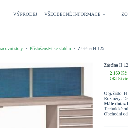
VÝPRODEJ
VŠEOBECNÉ INFORMACE
ZO
racovní stoly
Příslušenství ke stolům
Zástěna H 125
Zástěna H 1
2 169
Kč
2 624
Kč
vče
Obj. číslo: H
Rozměry: 15
Máte dotaz 
Technické od
Obchodní odd