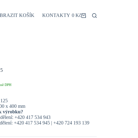
BRAZIT KOŠÍK
KONTAKTY
0
Kč
Shopping
cart
25
tně DPH
 125
00 x 400 mm
k výrobku?
dělení: +420 417 534 943
ělení: +420 417 534 945 | +420 724 193 139