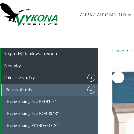
Skip
to
content
ZOBRAZIT OBCHOD
Home
P
Výprodej skladových zásob
Novinky
Dílenské vozíky
Pracovní stoly
Pracovní stoly řada PROFI "P"
Pracovní stoly řada ROBUS "R"
Pracovní stoly STANDARD "S"