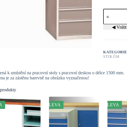
Zástěna
H
125
množství
◀ Vrátit 
KATEGORI
STOLŮM
ená k umístění na pracovní stoly s pracovní deskou o délce 1500 mm.
na je za zástěnu barevně na obrázku vyznačenou!
 produkty
A
SLEVA
SLEVA