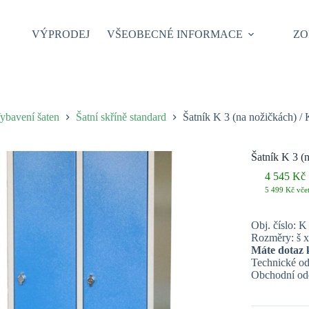
VÝPRODEJ
VŠEOBECNÉ INFORMACE
ZO
ybavení šaten
Šatní skříně standard
Šatník K 3 (na nožičkách) /
Šatník K 3 (
4 545
Kč
P
A
5 499
Kč
vče
c
c
b
je
8
4
Obj. číslo: K
Rozměry: š x
Máte dotaz 
Technické od
Obchodní odd