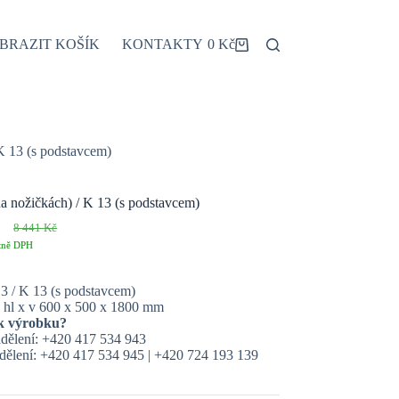
BRAZIT KOŠÍK
KONTAKTY
0
Kč
Shopping
cart
 K 13 (s podstavcem)
na nožičkách) / K 13 (s podstavcem)
8 441
Kč
ůvodní
ktuální
tně DPH
ena
ena
yla:
:
 441 Kč.
 545 Kč.
 3 / K 13 (s podstavcem)
 hl x v 600 x 500 x 1800 mm
k výrobku?
dělení: +420 417 534 943
ělení: +420 417 534 945 | +420 724 193 139