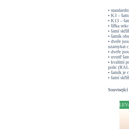
• standard
• K3 – šatn
• K13 – šat
• šířka se
• šatní skř
• šatník ob
• dveře js
uzamykat c
• dveře jso
• uvnitř šat
• kvalitní 
polic (RAL 
• šatník je 
• šatní skř
Související
SLEV