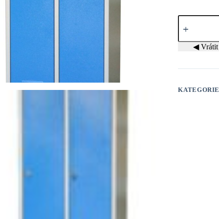
Šatník
K
3
(na
◀ Vrátit 
nožičkách)
/
K
13
(s
KATEGORI
podstavcem)
množství