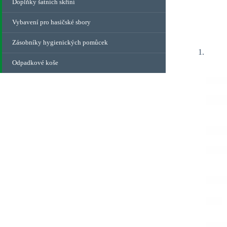
Doplňky šatních skříní
Vybavení pro hasičské sbory
Zásobníky hygienických pomůcek
Odpadkové koše