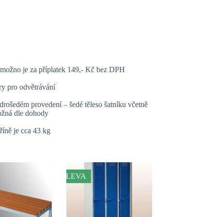
 možno je za příplatek 149,- Kč bez DPH
ry pro odvětrávání
drošedém provedení – šedé těleso šatníku včetně
možná dle dohody
říně je cca 43 kg
SLEVA