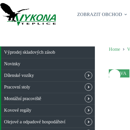
Skip
to
content
ZOBRAZIT OBCHOD
Home
V
Výprodej skladových zásob
Novinky
SLEVA
Dílenské vozíky
Pracovní stoly
Montážní pracoviště
Kovové regály
Olejové a odpadové hospodářství