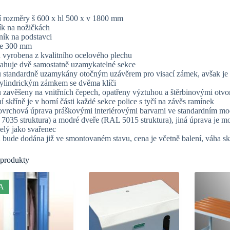
ní rozměry š 600 x hl 500 x v 1800 mm
ík na nožičkách
ník na podstavci
kce 300 mm
íň vyrobena z kvalitního ocelového plechu
sahuje dvě samostatně uzamykatelné sekce
ou standardně uzamykány otočným uzávěrem pro visací zámek, avšak je
ylindrickým zámkem se dvěma klíči
u zavěšeny na vnitřních čepech, opatřeny výztuhou a štěrbinovými otvo
ní skříně je v horní části každé sekce police s tyčí na závěs ramínek
povrchová úprava práškovými interiérovými barvami ve standardním mo
7035 struktura) a modré dveře (RAL 5015 struktura), jiná úprava je 
celý jako svařenec
íň bude dodána již ve smontovaném stavu, cena je včetně balení, váha sk
 produkty
A