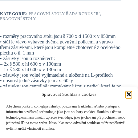
KATEGORIE:
PRACOVNÍ STOLY ŘADA ROBUS "R"
,
PRACOVNÍ STOLY
• rozměry pracovního stolu jsou š 700 x d 1500 x v 850mm
• stůl je vlevo vybaven dvěma pevnými policemi a vpravo
třemi zásuvkami, které jsou kompletně zhotovené z ocelového
plechu o tl. 1 mm
• zásuvky jsou o rozměrech:
– 2x š 580 x hl 600 x v 190mm
– 1x š 580 x hl 600 x v 130mm
• zásuvky jsou volně vyjímatelné a uložené na L-profilech
• nosnost jedné zásuvky je max. 60kg
• zásuvky jsou centrálně uzamykány lištou s petlicí, která je po
celé výšce stolu a uzamyká se klasickým visacím zámkem
Spravovat Souhlas s cookies
(visací zámek není součástí dodávky)
• stůl má robustní a stabilní kovovou konstrukci svařenou z
Abychom poskytli co nejlepší služby, používáme k ukládání a/nebo přístupu k
ocelových profilů typu Jäkl
informacím o zařízení, technologie jako jsou soubory cookies. Souhlas s těmito
• pracovní plochu tvoří odolná dřevěná deska – spárovka
technologiemi nám umožní zpracovávat údaje, jako je chování při procházení nebo
(buk) o rozměru tl. 40 x š 700 x d 1500 mm
jedinečná ID na tomto webu. Nesouhlas nebo odvolání souhlasu může nepříznivě
• kvalitní povrchová úprava práškovými interiérovými
ovlivnit určité vlastnosti a funkce.
barvami v našem standardním šedo-modrém provedení, tzn.
šedý rám stolu + police (RAL 7035 struktura) a modré