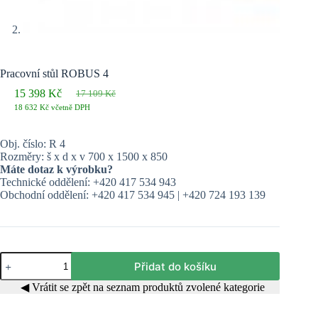
Pracovní stůl ROBUS 4
15 398
Kč
17 109
Kč
Původní
Aktuální
18 632
Kč
včetně DPH
cena
cena
byla:
je:
17 109 Kč.
15 398 Kč.
Obj. číslo: R 4
Rozměry: š x d x v 700 x 1500 x 850
Máte dotaz k výrobku?
Technické oddělení: +420 417 534 943
Obchodní oddělení: +420 417 534 945 | +420 724 193 139
Pracovní
Přidat do košíku
stůl
ROBUS
◀ Vrátit se zpět na seznam produktů zvolené kategorie
4
množství