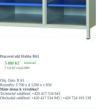
Pracovní stůl Hobby R61
5 889
Kč
8 020
Kč
Původní
Aktuální
7 126
Kč
včetně DPH
cena
cena
byla:
je:
8 020 Kč.
5 889 Kč.
Obj. číslo: R 61
Rozměry: š 700 x d 1200 x v 850
Máte dotaz k výrobku?
Technické oddělení: +420 417 534 943
Obchodní oddělení: +420 417 534 945 | +420 724 193 139