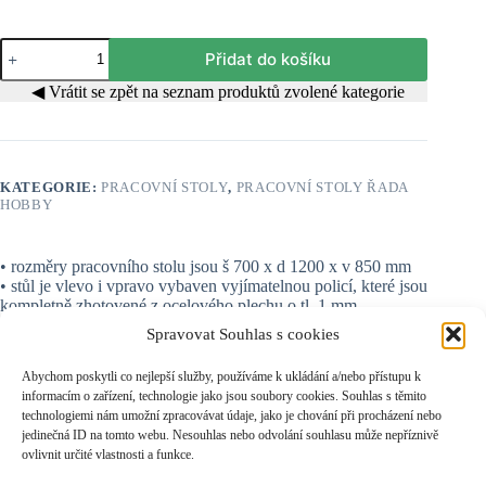
Pracovní
Přidat do košíku
stůl
Hobby
◀ Vrátit se zpět na seznam produktů zvolené kategorie
R61
množství
KATEGORIE:
PRACOVNÍ STOLY
,
PRACOVNÍ STOLY ŘADA
HOBBY
• rozměry pracovního stolu jsou š 700 x d 1200 x v 850 mm
• stůl je vlevo i vpravo vybaven vyjímatelnou policí, které jsou
kompletně zhotovené z ocelového plechu o tl. 1 mm
• nosnost jedné police je max. 50kg
Spravovat Souhlas s cookies
• stůl má robustní a stabilní kovovou konstrukci svařenou z
ocelových L-profilů a ohýbaného plechu o tl. 2 mm
Abychom poskytli co nejlepší služby, používáme k ukládání a/nebo přístupu k
• pracovní plochu tvoří odolná dřevěná deska – spárovka
informacím o zařízení, technologie jako jsou soubory cookies. Souhlas s těmito
(buk) o rozměru tl. 20 x š 700 x d 1200 mm
technologiemi nám umožní zpracovávat údaje, jako je chování při procházení nebo
• stojiny jsou zakončeny ocelovými patkami a vybaveny
jedinečná ID na tomto webu. Nesouhlas nebo odvolání souhlasu může nepříznivě
rektifikačními šrouby pro případné ustanovení stolu do roviny
ovlivnit určité vlastnosti a funkce.
• kvalitní povrchová úprava práškovými interiérovými
barvami v našem standardním šedo-modrém provedení, tzn.