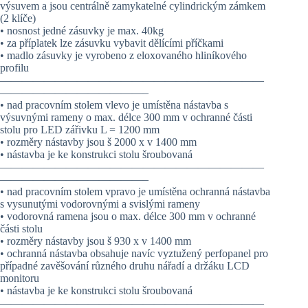
výsuvem a jsou centrálně zamykatelné cylindrickým zámkem
(2 klíče)
• nosnost jedné zásuvky je max. 40kg
• za příplatek lze zásuvku vybavit dělícími příčkami
• madlo zásuvky je vyrobeno z eloxovaného hliníkového
profilu
————————————————————————
—————————————–
• nad pracovním stolem vlevo je umístěna nástavba s
výsuvnými rameny o max. délce 300 mm v ochranné části
stolu pro LED zářivku L = 1200 mm
• rozměry nástavby jsou š 2000 x v 1400 mm
• nástavba je ke konstrukci stolu šroubovaná
————————————————————————
—————————————–
• nad pracovním stolem vpravo je umístěna ochranná nástavba
s vysunutými vodorovnými a svislými rameny
• vodorovná ramena jsou o max. délce 300 mm v ochranné
části stolu
• rozměry nástavby jsou š 930 x v 1400 mm
• ochranná nástavba obsahuje navíc vyztužený perfopanel pro
případné zavěšování různého druhu nářadí a držáku LCD
monitoru
• nástavba je ke konstrukci stolu šroubovaná
————————————————————————