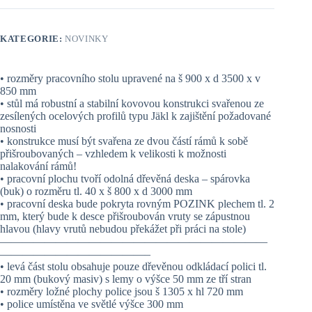
KATEGORIE:
NOVINKY
• rozměry pracovního stolu upravené na š 900 x d 3500 x v
850 mm
• stůl má robustní a stabilní kovovou konstrukci svařenou ze
zesílených ocelových profilů typu Jäkl k zajištění požadované
nosnosti
• konstrukce musí být svařena ze dvou částí rámů k sobě
přišroubovaných – vzhledem k velikosti k možnosti
nalakování rámů!
• pracovní plochu tvoří odolná dřevěná deska – spárovka
(buk) o rozměru tl. 40 x š 800 x d 3000 mm
• pracovní deska bude pokryta rovným POZINK plechem tl. 2
mm, který bude k desce přišroubován vruty se zápustnou
hlavou (hlavy vrutů nebudou překážet při práci na stole)
————————————————————————
—————————————–
• levá část stolu obsahuje pouze dřevěnou odkládací polici tl.
20 mm (bukový masiv) s lemy o výšce 50 mm ze tří stran
• rozměry ložné plochy police jsou š 1305 x hl 720 mm
• police umístěna ve světlé výšce 300 mm