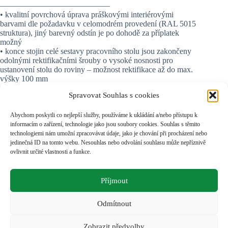
—————————————–
• kvalitní povrchová úprava práškovými interiérovými
barvami dle požadavku v celomodrém provedení (RAL 5015
struktura), jiný barevný odstín je po dohodě za příplatek
možný
• konce stojin celé sestavy pracovního stolu jsou zakončeny
odolnými rektifikačními šrouby o vysoké nosnosti pro
ustanovení stolu do roviny – možnost rektifikace až do max.
výšky 100 mm
• hmotnost celé sestavy stolu je cca 287 kg
Spravovat Souhlas s cookies
• nosnost max. 800 kg
• cena je včetně balení a spojovacího materiálu
• stůl bude dodán vzhledem ke své velikosti v demontovaném
Abychom poskytli co nejlepší služby, používáme k ukládání a/nebo přístupu k
stavu (2 části rámů, pracovní dřevěná deska vč.
informacím o zařízení, technologie jako jsou soubory cookies. Souhlas s těmito
našroubovaného pozink plechu, nástavba se zářivkou,
technologiemi nám umožní zpracovávat údaje, jako je chování při procházení nebo
ochranná nástavba s perfopanelem)
jedinečná ID na tomto webu. Nesouhlas nebo odvolání souhlasu může nepříznivě
ovlivnit určité vlastnosti a funkce.
UVEDENÁ CENA ODPOVÍDÁ TECHNICKÉMU
POPISU O PROVEDENÍ!
Příjmout
V PŘÍPADĚ A-TYPICKÉ ÚPRAVY NA MÍRU TOHOTO
PRACOVIŠTĚ DLE PŘÁNÍ ZÁKAZNÍKA SE
NÁLEŽITĚ UPRAVÍ CENOVÁ KALKULACE!
Odmítnout
Zobrazit předvolby