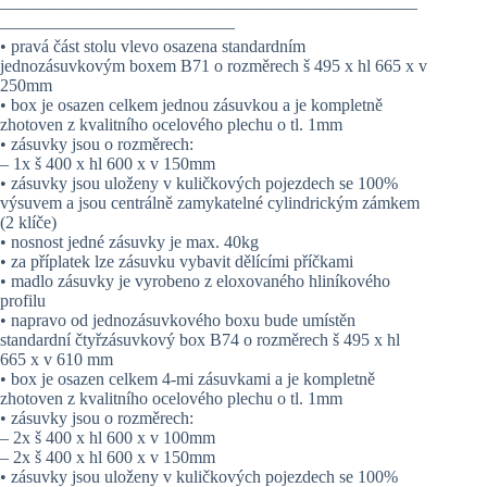
————————————————————————
—————————————–
• pravá část stolu vlevo osazena standardním
jednozásuvkovým boxem B71 o rozměrech š 495 x hl 665 x v
250mm
• box je osazen celkem jednou zásuvkou a je kompletně
zhotoven z kvalitního ocelového plechu o tl. 1mm
• zásuvky jsou o rozměrech:
– 1x š 400 x hl 600 x v 150mm
• zásuvky jsou uloženy v kuličkových pojezdech se 100%
výsuvem a jsou centrálně zamykatelné cylindrickým zámkem
(2 klíče)
• nosnost jedné zásuvky je max. 40kg
• za příplatek lze zásuvku vybavit dělícími příčkami
• madlo zásuvky je vyrobeno z eloxovaného hliníkového
profilu
• napravo od jednozásuvkového boxu bude umístěn
standardní čtyřzásuvkový box B74 o rozměrech š 495 x hl
665 x v 610 mm
• box je osazen celkem 4-mi zásuvkami a je kompletně
zhotoven z kvalitního ocelového plechu o tl. 1mm
• zásuvky jsou o rozměrech:
– 2x š 400 x hl 600 x v 100mm
– 2x š 400 x hl 600 x v 150mm
• zásuvky jsou uloženy v kuličkových pojezdech se 100%